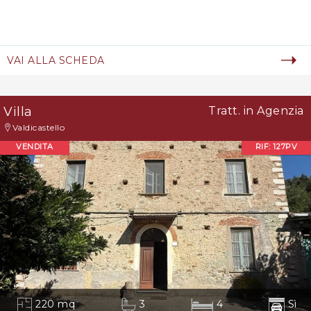
VAI ALLA SCHEDA
Villa
Tratt. in Agenzia
Valdicastello
VENDITA
RIF: 127PV
220 mq
3
4
Sì