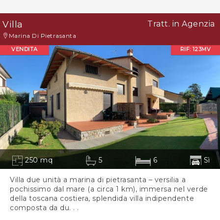
Villa
Tratt. in Agenzia
Marina Di Pietrasanta
VENDITA
RIF: 123MV
250 mq
5
6
Sì
Villa due unità a marina di pietrasanta – versilia a
pochissimo dal mare (a circa 1 km), immersa nel verde
della toscana costiera, splendida villa indipendente
composta da du. . .