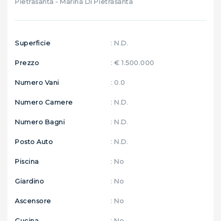
Pietrasanta - Marina Di Pietrasanta
Superficie
: N.D.
Prezzo
: € 1.500.000
Numero Vani
: 0.0
Numero Camere
: N.D.
Numero Bagni
: N.D.
Posto Auto
: N.D.
Piscina
: No
Giardino
: No
Ascensore
: No
Cucina
: No