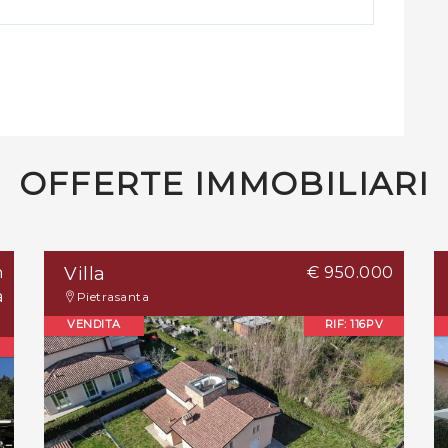
OFFERTE IMMOBILIARI
n
Villa
€ 950.000
a
Pietrasanta
VENDITA
RIF: 116PV