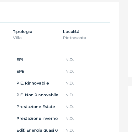
Tipologia
Località
Villa
Pietrasanta
EPI
: N.D.
EPE
: N.D.
P.E. Rinnovabile
: N.D.
P.E. Non Rinnovabile
: N.D.
Prestazione Estate
: N.D.
Prestazione Inverno
: N.D.
Edif. Energia quasi 0
: N.D.