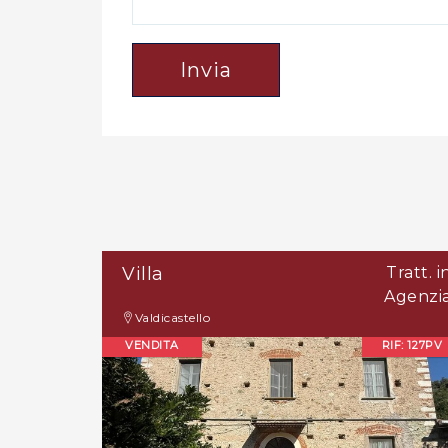
Invia
Villa
Tratt. i
Agenzi
Valdicastello
VENDITA
RIF: 127PV