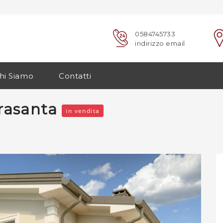
0584745733
indirizzo email
hi Siamo
Contatti
trasanta
in vendita