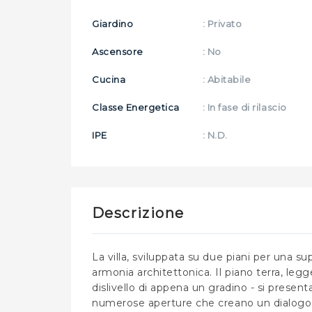
Giardino
: Privato
Ascensore
: No
Cucina
: Abitabile
Classe Energetica
: In fase di rilascio
IPE
: N.D.
Descrizione
La villa, sviluppata su due piani per una su
armonia architettonica. Il piano terra, leg
dislivello di appena un gradino - si pres
numerose aperture che creano un dialogo c