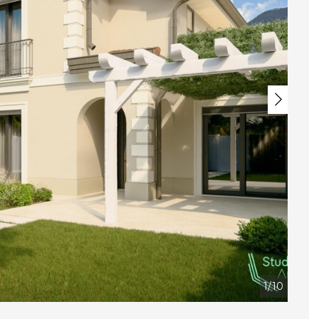
Next
1/10