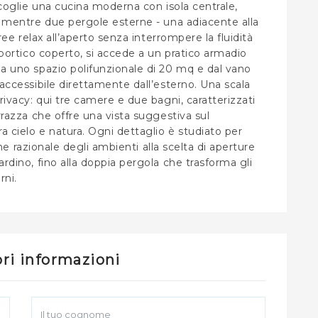
accoglie una cucina moderna con isola centrale,
g, mentre due pergole esterne - una adiacente alla
aree relax all’aperto senza interrompere la fluidità
n portico coperto, si accede a un pratico armadio
da uno spazio polifunzionale di 20 mq e dal vano
 accessibile direttamente dall’esterno. Una scala
privacy: qui tre camere e due bagni, caratterizzati
errazza che offre una vista suggestiva sul
a cielo e natura. Ogni dettaglio è studiato per
ione razionale degli ambienti alla scelta di aperture
ardino, fino alla doppia pergola che trasforma gli
rni.
ri informazioni