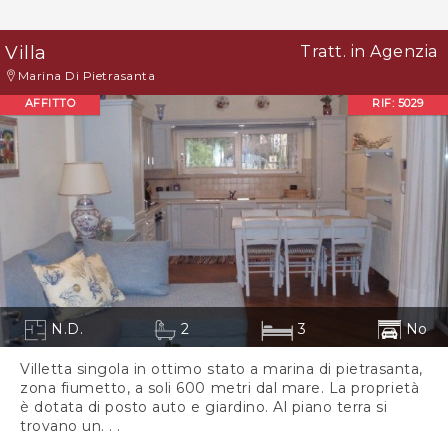
Villa
Tratt. in Agenzia
Marina Di Pietrasanta
AFFITTO
RIF: 5029
N.D.
2
3
No
Villetta singola in ottimo stato a marina di pietrasanta,
zona fiumetto, a soli 600 metri dal mare. La proprietà
è dotata di posto auto e giardino. Al piano terra si
trovano un. . .