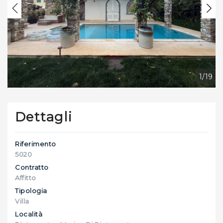
Previous
Nex
1/19
Dettagli
Riferimento
5020
Contratto
Affitto
Tipologia
Villa
Località