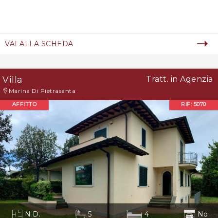
VAI ALLA SCHEDA
Villa
Tratt. in Agenzia
Marina Di Pietrasanta
AFFITTO
RIF: 5070
N.D.
5
4
No