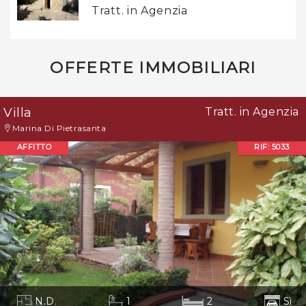
Tratt. in Agenzia
OFFERTE IMMOBILIARI
Villa
Tratt. in Agenzia
Marina Di Pietrasanta
AFFITTO
RIF: 5033
N.D.
1
2
Sì